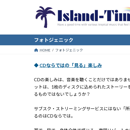
コ
ナ
ン
ビ
テ
ゲ
ン
ー
ツ
シ
へ
ョ
フォトジェニック
ス
ン
HOME
フォトジェニック
キ
に
ッ
移
◆
CDならではの「見る」楽しみ
プ
動
CDの楽しみは、音楽を聴くことだけではありま
ットは、1枚のディスクに込められたストーリーを
るものではないでしょうか？
サブスク・ストリーミングサービスにはない「所
るのはCDならでは。