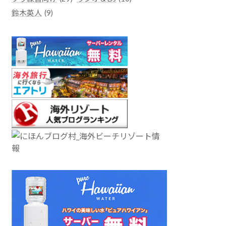
鈴木英人
(9)