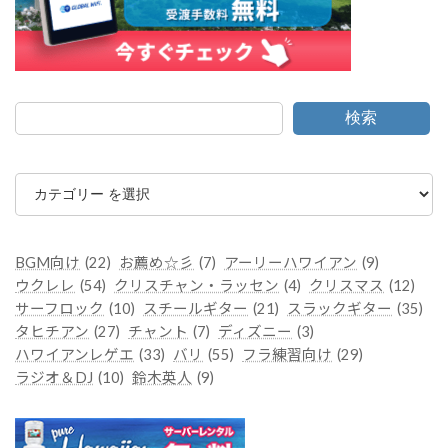
検索
カ
テ
ゴ
リ
ー
BGM向け
(22)
お薦め☆彡
(7)
アーリーハワイアン
(9)
ウクレレ
(54)
クリスチャン・ラッセン
(4)
クリスマス
(12)
サーフロック
(10)
スチールギター
(21)
スラックギター
(35)
タヒチアン
(27)
チャント
(7)
ディズニー
(3)
ハワイアンレゲエ
(33)
バリ
(55)
フラ練習向け
(29)
ラジオ＆DJ
(10)
鈴木英人
(9)