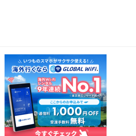
Hawaiian Breeze - Relax with Hawaiian Standard Songs