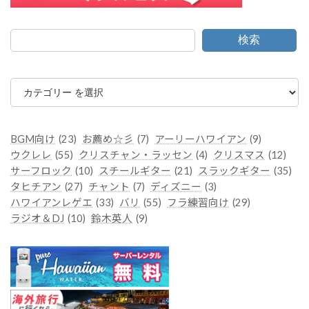
検索
カ
テ
ゴ
リ
ー
BGM向け
(23)
お薦め☆彡
(7)
アーリーハワイアン
(9)
ウクレレ
(55)
クリスチャン・ラッセン
(4)
クリスマス
(12)
サーフロック
(10)
スチールギター
(21)
スラックギター
(35)
タヒチアン
(27)
チャント
(7)
ディズニー
(3)
ハワイアンレゲエ
(33)
バリ
(55)
フラ練習向け
(29)
ラジオ＆DJ
(10)
鈴木英人
(9)