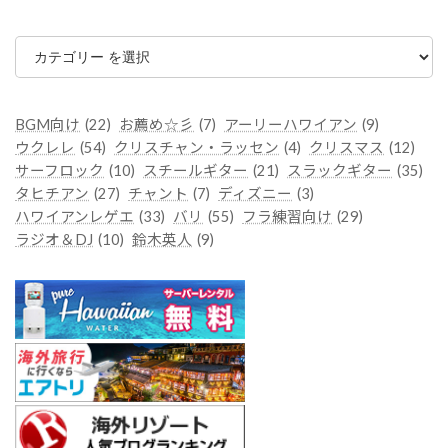
カ
テ
ゴ
リ
ー
BGM向け
(22)
お薦め☆彡
(7)
アーリーハワイアン
(9)
ウクレレ
(54)
クリスチャン・ラッセン
(4)
クリスマス
(12)
サーフロック
(10)
スチールギター
(21)
スラックギター
(35)
タヒチアン
(27)
チャント
(7)
ディズニー
(3)
ハワイアンレゲエ
(33)
バリ
(55)
フラ練習向け
(29)
ラジオ＆DJ
(10)
鈴木英人
(9)