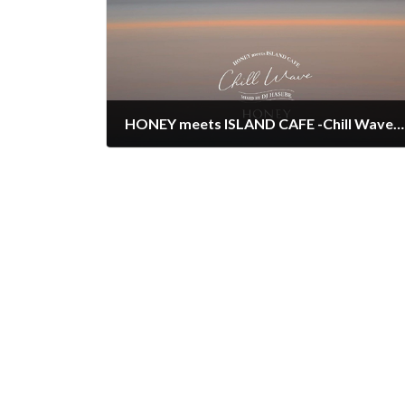
HONEY meets ISLAND CAFE -Chill Wave- Mixed by DJ HASEBE