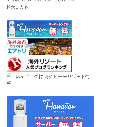
鈴木英人
(9)