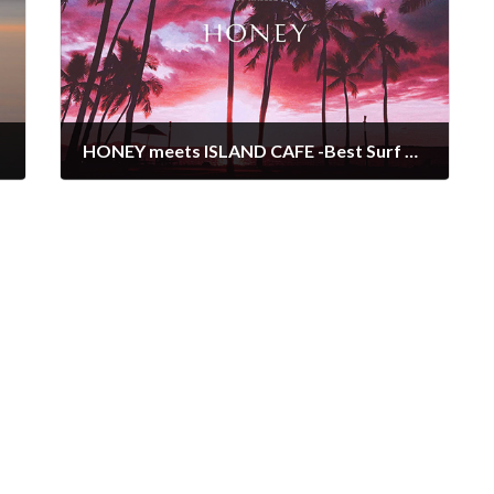
HONEY meets ISLAND CAFE -Best Surf Trip 4 Twilight- Mixed by DJ HASEBE