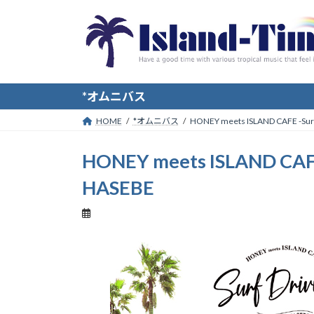
コ
ナ
ン
ビ
テ
ゲ
ン
ー
ツ
シ
へ
ョ
*オムニバス
ス
ン
HOME
*オムニバス
HONEY meets ISLAND CAFE -Surf 
キ
に
ッ
移
HONEY meets ISLAND CAFE 
プ
動
HASEBE