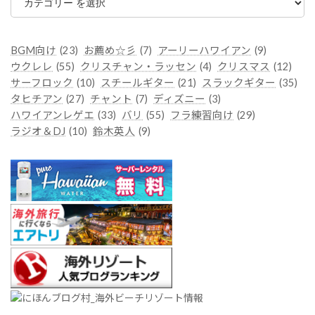
テ
ゴ
リ
ー
BGM向け
(23)
お薦め☆彡
(7)
アーリーハワイアン
(9)
ウクレレ
(55)
クリスチャン・ラッセン
(4)
クリスマス
(12)
サーフロック
(10)
スチールギター
(21)
スラックギター
(35)
タヒチアン
(27)
チャント
(7)
ディズニー
(3)
ハワイアンレゲエ
(33)
バリ
(55)
フラ練習向け
(29)
ラジオ＆DJ
(10)
鈴木英人
(9)