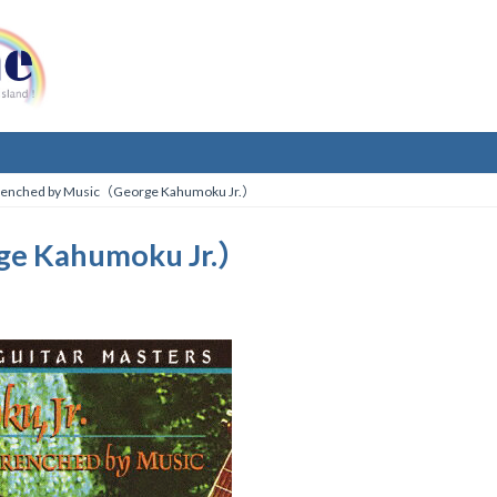
enched by Music（George Kahumoku Jr.）
ge Kahumoku Jr.）