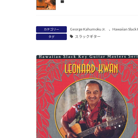
George Kahumoku Jr.
、
Hawaiian Slack
カテゴリー
スラックギター
タグ