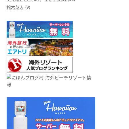
鈴木英人
(9)