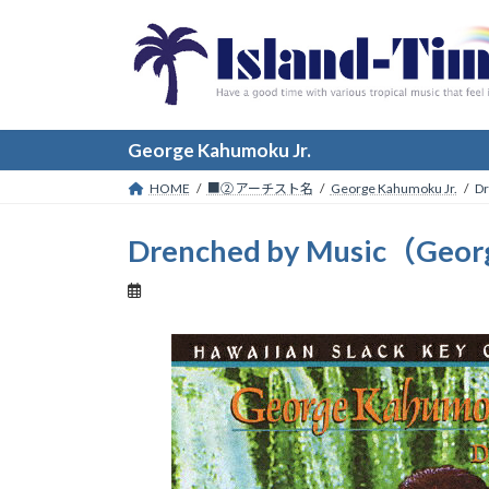
コ
ナ
ン
ビ
テ
ゲ
ン
ー
ツ
シ
へ
ョ
George Kahumoku Jr.
ス
ン
HOME
■② アーチスト名
George Kahumoku Jr.
Dr
キ
に
ッ
移
Drenched by Music（Geor
プ
動