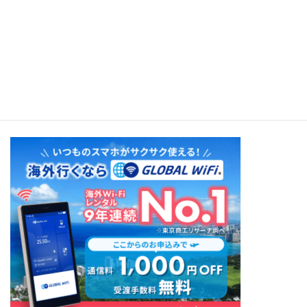
Slackers in Paradise：Slack&Steel Guitar Duets（Ken Emerson）