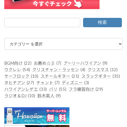
検索
カ
テ
ゴ
リ
ー
BGM向け
(22)
お薦め☆彡
(7)
アーリーハワイアン
(9)
ウクレレ
(54)
クリスチャン・ラッセン
(4)
クリスマス
(12)
サーフロック
(10)
スチールギター
(21)
スラックギター
(35)
タヒチアン
(27)
チャント
(7)
ディズニー
(3)
ハワイアンレゲエ
(33)
バリ
(55)
フラ練習向け
(29)
ラジオ＆DJ
(10)
鈴木英人
(9)