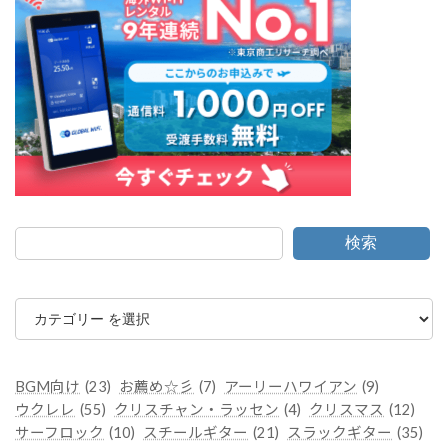
検索
カ
テ
ゴ
リ
ー
BGM向け
(23)
お薦め☆彡
(7)
アーリーハワイアン
(9)
ウクレレ
(55)
クリスチャン・ラッセン
(4)
クリスマス
(12)
サーフロック
(10)
スチールギター
(21)
スラックギター
(35)