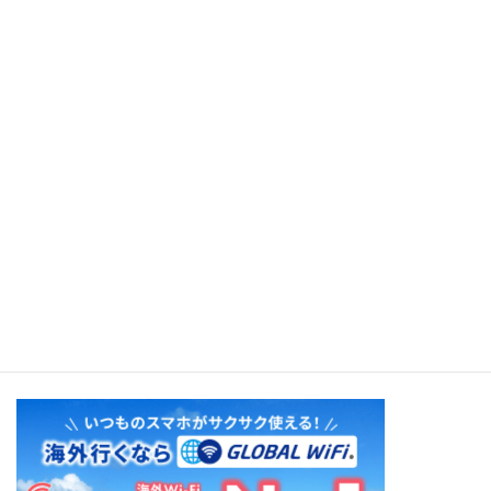
Polynesian Girl（Nani Wolfgramm）