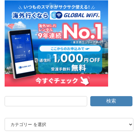
検索
カ
テ
ゴ
リ