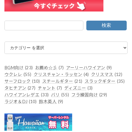
検索
カ
テ
ゴ
リ
ー
BGM向け
(23)
お薦め☆彡
(7)
アーリーハワイアン
(9)
ウクレレ
(55)
クリスチャン・ラッセン
(4)
クリスマス
(12)
サーフロック
(10)
スチールギター
(21)
スラックギター
(35)
タヒチアン
(27)
チャント
(7)
ディズニー
(3)
ハワイアンレゲエ
(33)
バリ
(55)
フラ練習向け
(29)
ラジオ＆DJ
(10)
鈴木英人
(9)