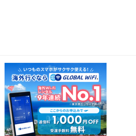
Heiva I Tahiti - Festival of Life（David Fanshawe）