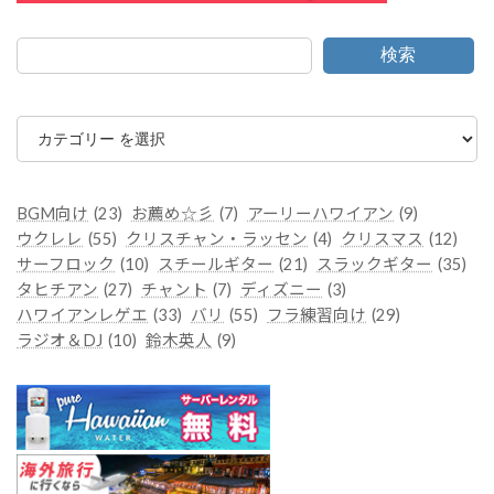
検索
カ
テ
ゴ
リ
ー
BGM向け
(23)
お薦め☆彡
(7)
アーリーハワイアン
(9)
ウクレレ
(55)
クリスチャン・ラッセン
(4)
クリスマス
(12)
サーフロック
(10)
スチールギター
(21)
スラックギター
(35)
タヒチアン
(27)
チャント
(7)
ディズニー
(3)
ハワイアンレゲエ
(33)
バリ
(55)
フラ練習向け
(29)
ラジオ＆DJ
(10)
鈴木英人
(9)