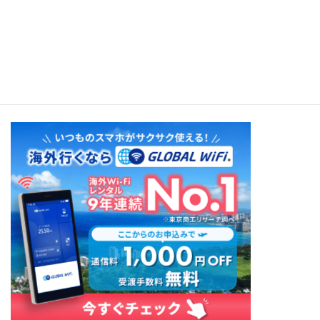
Tahiti Belle Epoque 6（Tahitian Hut）