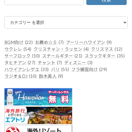
カ
テ
ゴ
リ
ー
BGM向け
(22)
お薦め☆彡
(7)
アーリーハワイアン
(9)
ウクレレ
(54)
クリスチャン・ラッセン
(4)
クリスマス
(12)
サーフロック
(10)
スチールギター
(21)
スラックギター
(35)
タヒチアン
(27)
チャント
(7)
ディズニー
(3)
ハワイアンレゲエ
(33)
バリ
(55)
フラ練習向け
(29)
ラジオ＆DJ
(10)
鈴木英人
(9)