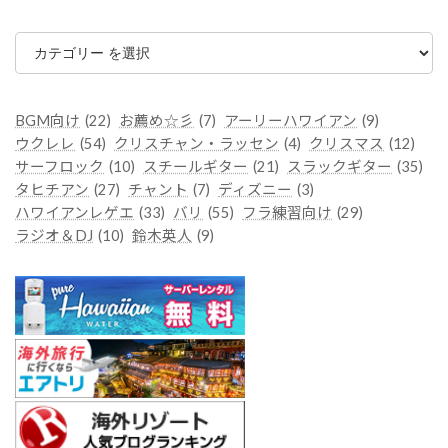
カ
テ
ゴ
リ
ー
BGM向け
(22)
お薦め☆彡
(7)
アーリーハワイアン
(9)
ウクレレ
(54)
クリスチャン・ラッセン
(4)
クリスマス
(12)
サーフロック
(10)
スチールギター
(21)
スラックギター
(35)
タヒチアン
(27)
チャント
(7)
ディズニー
(3)
ハワイアンレゲエ
(33)
バリ
(55)
フラ練習向け
(29)
ラジオ＆DJ
(10)
鈴木英人
(9)