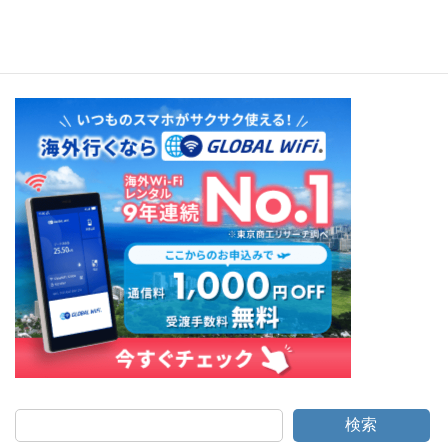
Gamelan Music of Bali（Deben Bhattacharya）
検索