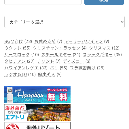
カ
テ
ゴ
リ
ー
BGM向け
(23)
お薦め☆彡
(7)
アーリーハワイアン
(9)
ウクレレ
(55)
クリスチャン・ラッセン
(4)
クリスマス
(12)
サーフロック
(10)
スチールギター
(21)
スラックギター
(35)
タヒチアン
(27)
チャント
(7)
ディズニー
(3)
ハワイアンレゲエ
(33)
バリ
(55)
フラ練習向け
(29)
ラジオ＆DJ
(10)
鈴木英人
(9)