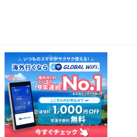
BOSSA HULA NOVA（Lisa Ono）