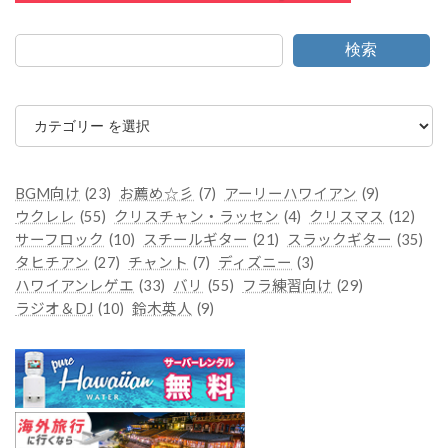
検索
カ
テ
ゴ
リ
ー
BGM向け
(23)
お薦め☆彡
(7)
アーリーハワイアン
(9)
ウクレレ
(55)
クリスチャン・ラッセン
(4)
クリスマス
(12)
サーフロック
(10)
スチールギター
(21)
スラックギター
(35)
タヒチアン
(27)
チャント
(7)
ディズニー
(3)
ハワイアンレゲエ
(33)
バリ
(55)
フラ練習向け
(29)
ラジオ＆DJ
(10)
鈴木英人
(9)