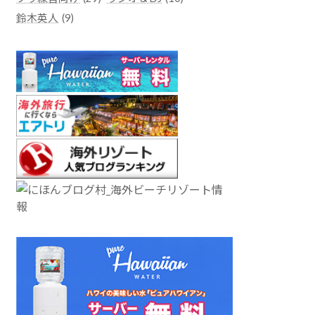
鈴木英人
(9)