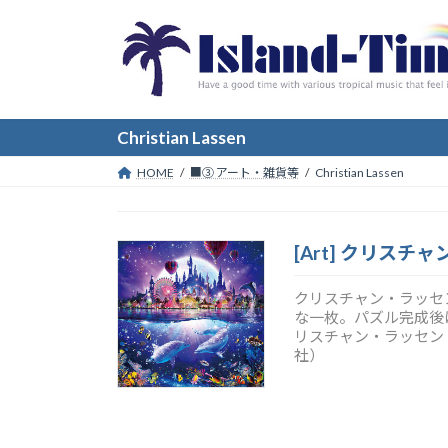
コ
ナ
ン
ビ
テ
ゲ
ン
ー
ツ
シ
へ
ョ
Christian Lassen
ス
ン
HOME
■③ アート・雑貨等
Christian Lassen
キ
に
ッ
移
プ
動
[Art] クリスチャ
クリスチャン・ラッセン
な一枚。パズル完成後はインテリ
リスチャン・ラッセン
社）