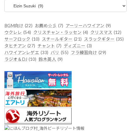
テ
ゴ
リ
ー
BGM向け
(22)
お薦め☆彡
(7)
アーリーハワイアン
(9)
ウクレレ
(54)
クリスチャン・ラッセン
(4)
クリスマス
(12)
サーフロック
(10)
スチールギター
(21)
スラックギター
(35)
タヒチアン
(27)
チャント
(7)
ディズニー
(3)
ハワイアンレゲエ
(33)
バリ
(55)
フラ練習向け
(29)
ラジオ＆DJ
(10)
鈴木英人
(9)