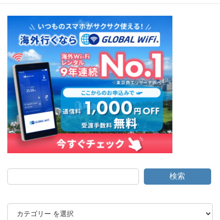
定
定
定
稿
ペ
ペ
ペ
ー
ー
ー
の
ジ
ジ
ジ
ペ
ー
ジ
送
り
検索
カ
テ