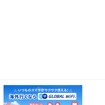
アンアレンジをはじめとして、「リロ&ステ
ィッ […]
続きを読む
Ukulele Disney（Jake
Shimabukuiro）
ウクレレ名手の「ジェイク・シマブクロ」
による、ディズニー名曲のカバーアルバ
ム。ウクレレの優 […]
続きを読む