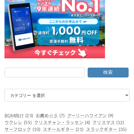
検索
カ
テ
ゴ
リ
ー
BGM向け
(23)
お薦め☆彡
(7)
アーリーハワイアン
(9)
ウクレレ
(55)
クリスチャン・ラッセン
(4)
クリスマス
(12)
サーフロック
(10)
スチールギター
(21)
スラックギター
(35)