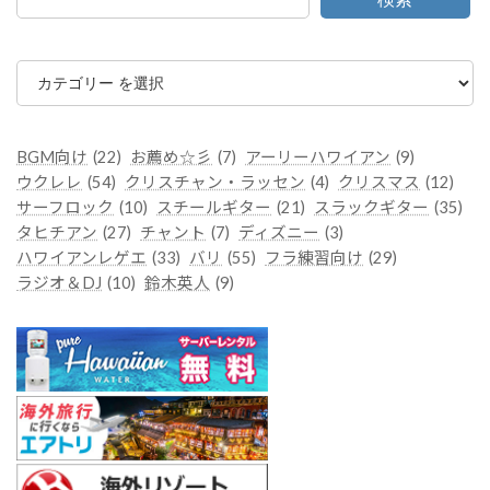
カ
テ
ゴ
リ
ー
BGM向け
(22)
お薦め☆彡
(7)
アーリーハワイアン
(9)
ウクレレ
(54)
クリスチャン・ラッセン
(4)
クリスマス
(12)
サーフロック
(10)
スチールギター
(21)
スラックギター
(35)
タヒチアン
(27)
チャント
(7)
ディズニー
(3)
ハワイアンレゲエ
(33)
バリ
(55)
フラ練習向け
(29)
ラジオ＆DJ
(10)
鈴木英人
(9)