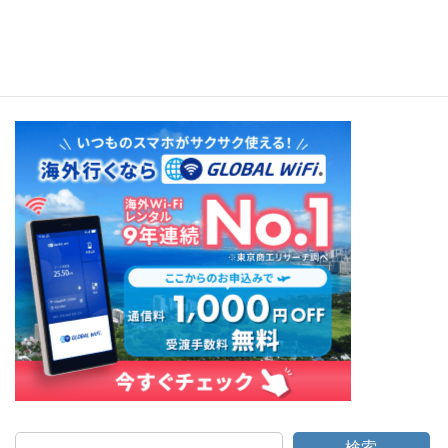
Gamelan & KECAK
検索