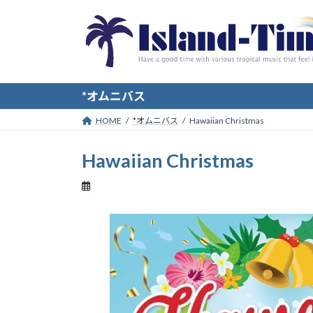
コ
ナ
ン
ビ
テ
ゲ
ン
ー
ツ
シ
へ
ョ
*オムニバス
ス
ン
HOME
*オムニバス
Hawaiian Christmas
キ
に
ッ
移
Hawaiian Christmas
プ
動