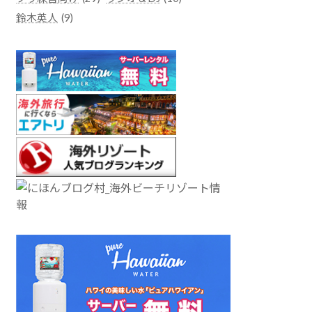
鈴木英人
(9)